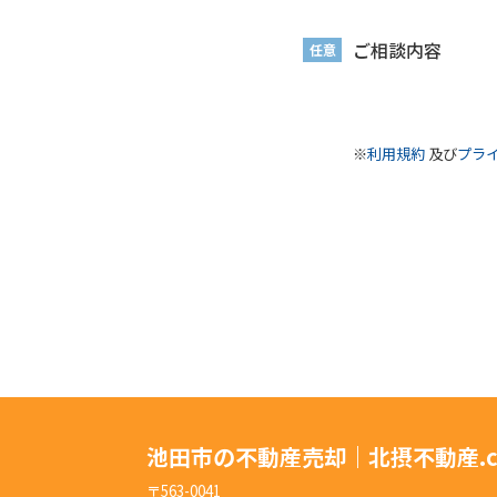
ご相談内容
任意
※
利用規約
及び
プラ
池田市の不動産売却｜北摂不動産.c
〒563-0041