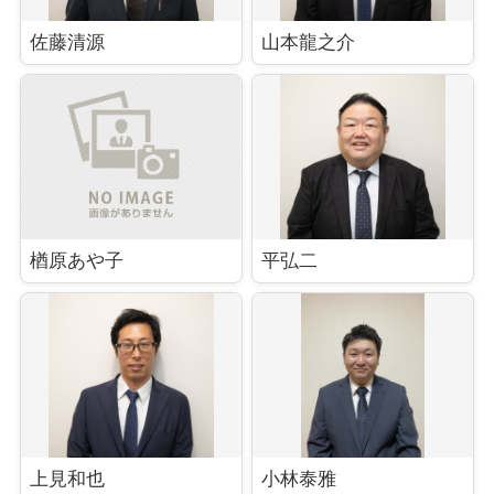
佐藤清源
山本龍之介
楢原あや子
平弘二
上見和也
小林泰雅