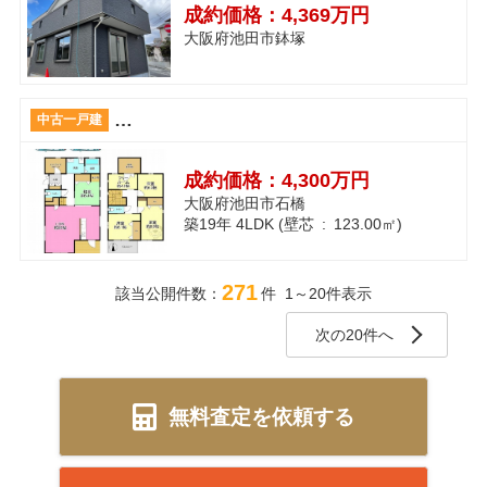
成約価格：
4,369万円
大阪府池田市鉢塚
◆池田市◆駐車スペース2台あり◆石橋4丁目
中古一戸建
成約価格：
4,300万円
大阪府池田市石橋
築19年 4LDK (壁芯 : 123.00㎡)
271
該当公開件数：
件 1～20件表示
次の20件へ
無料査定を依頼する