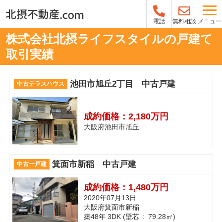
メニュー
電話
無料相談
株式会社北摂ライフスタイルの戸建て
取引実績
池田市旭丘2丁目 中古戸建
中古テラスハウス
成約価格：
2,180万円
大阪府池田市旭丘
箕面市新稲 中古戸建
中古一戸建
成約価格：
1,480万円
2020年07月13日
大阪府箕面市新稲
築48年 3DK (壁芯 : 79.28㎡)